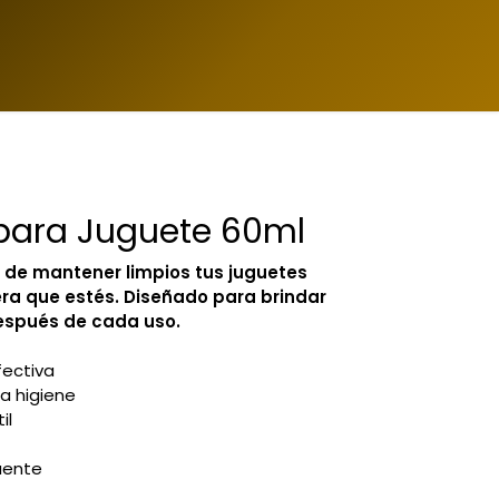
Contacto
Login
ara Juguete 60ml
 de mantener limpios tus juguetes
ra que estés. Diseñado para brindar
espués de cada uso.
fectiva
a higiene
il
uente