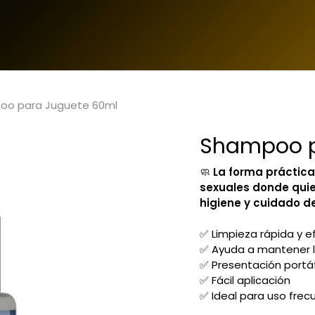
Inicio
Catálogo
Quiénes Somos
oo para Juguete 60ml
Shampoo p
🧼
La forma práctica
sexuales donde quie
higiene y cuidado d
✅ Limpieza rápida y e
✅ Ayuda a mantener l
✅ Presentación portát
✅ Fácil aplicación
✅ Ideal para uso frec