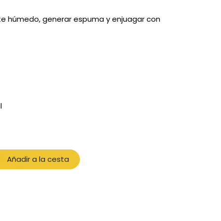
uete húmedo, generar espuma y enjuagar con
l
Añadir a la cesta